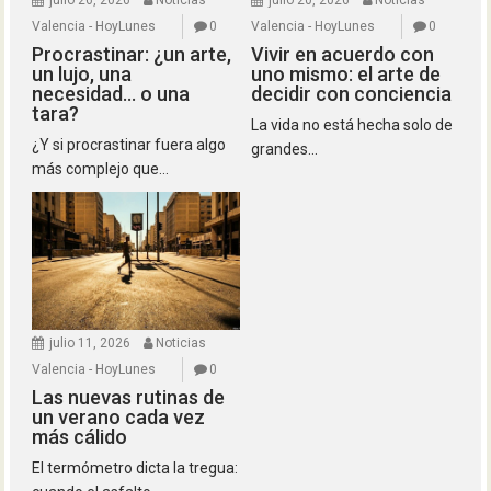
julio 26, 2026
Noticias
julio 20, 2026
Noticias
Valencia - HoyLunes
0
Valencia - HoyLunes
0
Procrastinar: ¿un arte,
Vivir en acuerdo con
un lujo, una
uno mismo: el arte de
necesidad… o una
decidir con conciencia
tara?
La vida no está hecha solo de
¿Y si procrastinar fuera algo
grandes...
más complejo que...
julio 11, 2026
Noticias
Valencia - HoyLunes
0
Las nuevas rutinas de
un verano cada vez
más cálido
El termómetro dicta la tregua: