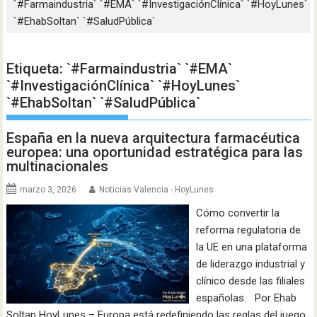
`#Farmaindustria` `#EMA` `#InvestigaciónClínica` `#HoyLunes`
`#EhabSoltan` `#SaludPública`
Etiqueta:
`#Farmaindustria` `#EMA`
`#InvestigaciónClínica` `#HoyLunes`
`#EhabSoltan` `#SaludPública`
España en la nueva arquitectura farmacéutica
europea: una oportunidad estratégica para las
multinacionales
marzo 3, 2026
Noticias Valencia - HoyLunes
Cómo convertir la
reforma regulatoria de
la UE en una plataforma
de liderazgo industrial y
clínico desde las filiales
españolas. Por Ehab
Soltan HoyLunes – Europa está redefiniendo las reglas del juego