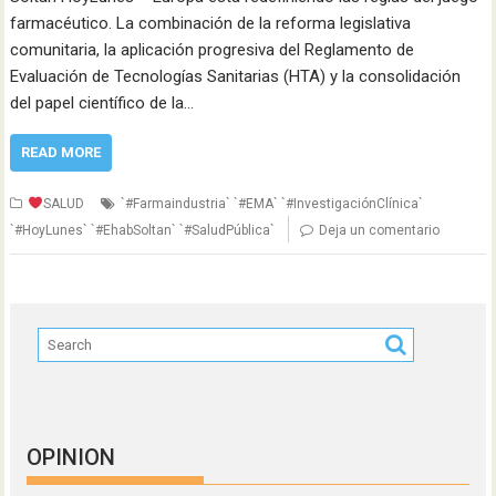
farmacéutico. La combinación de la reforma legislativa
comunitaria, la aplicación progresiva del Reglamento de
Evaluación de Tecnologías Sanitarias (HTA) y la consolidación
del papel científico de la…
READ MORE
SALUD
`#Farmaindustria` `#EMA` `#InvestigaciónClínica`
`#HoyLunes` `#EhabSoltan` `#SaludPública`
Deja un comentario
OPINION