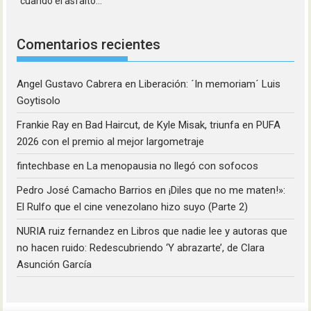
cuando el asfalto...
Comentarios recientes
Angel Gustavo Cabrera
en
Liberación: ´In memoriam´ Luis
Goytisolo
Frankie Ray
en
Bad Haircut, de Kyle Misak, triunfa en PUFA
2026 con el premio al mejor largometraje
fintechbase
en
La menopausia no llegó con sofocos
Pedro José Camacho Barrios
en
¡Diles que no me maten!»:
El Rulfo que el cine venezolano hizo suyo (Parte 2)
NURIA ruiz fernandez
en
Libros que nadie lee y autoras que
no hacen ruido: Redescubriendo ‘Y abrazarte’, de Clara
Asunción García