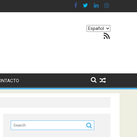
n en nuestro equilibrio emocional
Elegir
Feed RSS
un
idioma
ONTACTO