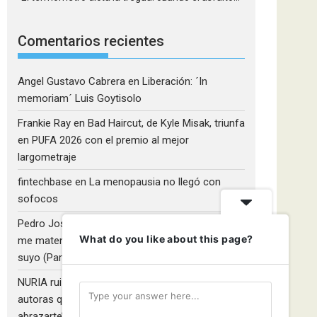
Comentarios recientes
Angel Gustavo Cabrera
en
Liberación: ´In
memoriam´ Luis Goytisolo
Frankie Ray
en
Bad Haircut, de Kyle Misak, triunfa
en PUFA 2026 con el premio al mejor
largometraje
fintechbase
en
La menopausia no llegó con
sofocos
Pedro José Camacho Barrios
en
¡Diles que no
What do you like about this page?
me maten!»: El Rulfo que el cine venezolano hizo
suyo (Parte 2)
NURIA ruiz fernandez
en
Libros que nadie lee y
autoras que no hacen ruido: Redescubriendo ‘Y
abrazarte’, de Clara Asunción García