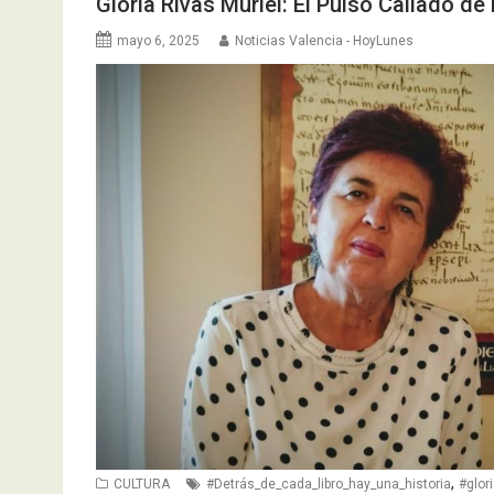
Gloria Rivas Muriel: El Pulso Callado de
mayo 6, 2025
Noticias Valencia - HoyLunes
,
CULTURA
#Detrás_de_cada_libro_hay_una_historia
#glor