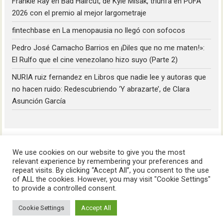
Frankie Ray
en
Bad Haircut, de Kyle Misak, triunfa en PUFA
2026 con el premio al mejor largometraje
fintechbase
en
La menopausia no llegó con sofocos
Pedro José Camacho Barrios
en
¡Diles que no me maten!»:
El Rulfo que el cine venezolano hizo suyo (Parte 2)
NURIA ruiz fernandez
en
Libros que nadie lee y autoras que
no hacen ruido: Redescubriendo ‘Y abrazarte’, de Clara
Asunción García
We use cookies on our website to give you the most
relevant experience by remembering your preferences and
repeat visits. By clicking “Accept All”, you consent to the use
of ALL the cookies. However, you may visit "Cookie Settings"
HoyLunes © 2023
to provide a controlled consent.
Cookie Settings
Accept All
Aviso Legal
Política de Privacidad
Política de Cookies