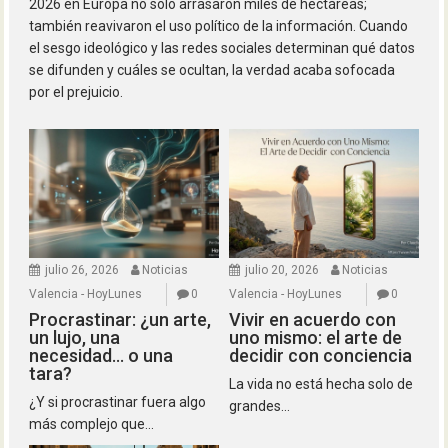
2026 en Europa no solo arrasaron miles de hectáreas;
también reavivaron el uso político de la información. Cuando
el sesgo ideológico y las redes sociales determinan qué datos
se difunden y cuáles se ocultan, la verdad acaba sofocada
por el prejuicio.
julio 26, 2026
Noticias
julio 20, 2026
Noticias
Valencia - HoyLunes
0
Valencia - HoyLunes
0
Procrastinar: ¿un arte,
Vivir en acuerdo con
un lujo, una
uno mismo: el arte de
necesidad… o una
decidir con conciencia
tara?
La vida no está hecha solo de
¿Y si procrastinar fuera algo
grandes...
más complejo que...