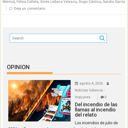
,
,
,
,
Mármol
Felisa Cañete
Ginés Liébana Velasco
Grupo Cántico
Sandra García
Deja un comentario
OPINION
agosto 4, 2026
Noticias Valencia -
HoyLunes
0
Del incendio de las
llamas al incendio
del relato
Los incendios de julio de