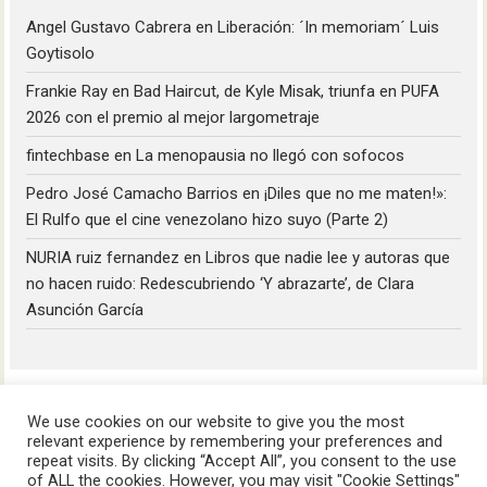
Angel Gustavo Cabrera
en
Liberación: ´In memoriam´ Luis
Goytisolo
Frankie Ray
en
Bad Haircut, de Kyle Misak, triunfa en PUFA
2026 con el premio al mejor largometraje
fintechbase
en
La menopausia no llegó con sofocos
Pedro José Camacho Barrios
en
¡Diles que no me maten!»:
El Rulfo que el cine venezolano hizo suyo (Parte 2)
NURIA ruiz fernandez
en
Libros que nadie lee y autoras que
no hacen ruido: Redescubriendo ‘Y abrazarte’, de Clara
Asunción García
We use cookies on our website to give you the most
relevant experience by remembering your preferences and
repeat visits. By clicking “Accept All”, you consent to the use
of ALL the cookies. However, you may visit "Cookie Settings"