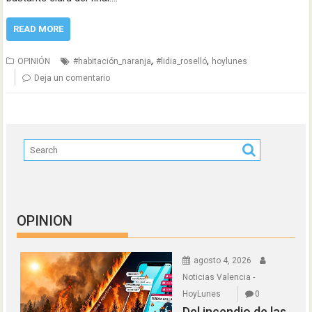
READ MORE
,
,
OPINIÓN
#habitación_naranja
#lidia_roselló
hoylunes
Deja un comentario
OPINION
agosto 4, 2026
Noticias Valencia -
HoyLunes
0
Del incendio de las