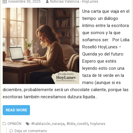
noviembre 30, 2025
Noticias Valencia - HoyLunes
Una carta que viaja en el
tiempo: un diálogo
íntimo entre la escritora
que somos y la que
soñamos ser. Por Lidia
Roselló HoyLunes –
Querida yo del futuro:
Espero que estés
leyendo esto con una
taza de té verde en la
mano (aunque si es
diciembre, probablemente será un chocolate caliente, porque las
escritoras también necesitamos dulzura líquida…
READ MORE
,
,
OPINIÓN
#habitación_naranja
#lidia_roselló
hoylunes
Deja un comentario