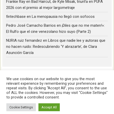
Frankie Ray
en
Bad Haircut, de Kyle Misak, triunfa en PUFA
2026 con el premio al mejor largometraje
fintechbase
en
La menopausia no llegó con sofocos
Pedro José Camacho Barrios
en
¡Diles que no me maten!»:
El Rulfo que el cine venezolano hizo suyo (Parte 2)
NURIA ruiz fernandez
en
Libros que nadie lee y autoras que
no hacen ruido: Redescubriendo ‘Y abrazarte’, de Clara
Asunción García
We use cookies on our website to give you the most
relevant experience by remembering your preferences and
repeat visits. By clicking “Accept All”, you consent to the use
of ALL the cookies. However, you may visit "Cookie Settings"
HoyLunes © 2023
to provide a controlled consent.
Cookie Settings
Accept All
Aviso Legal
Política de Privacidad
Política de Cookies