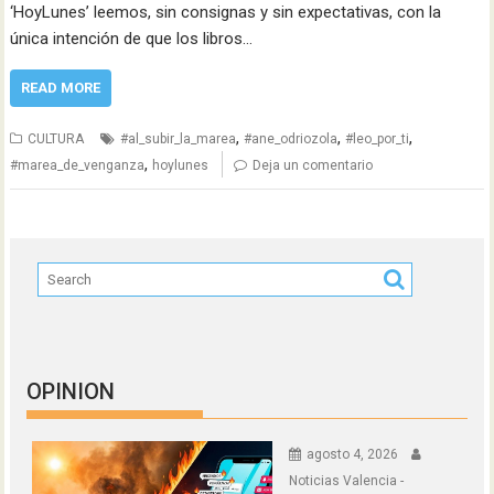
‘HoyLunes’ leemos, sin consignas y sin expectativas, con la
única intención de que los libros…
READ MORE
,
,
,
CULTURA
#al_subir_la_marea
#ane_odriozola
#leo_por_ti
,
#marea_de_venganza
hoylunes
Deja un comentario
OPINION
agosto 4, 2026
Noticias Valencia -