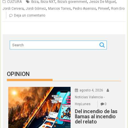
,
,
,
,
CULTURA
Ibiza
Ibiza NXT
Ibiza’s government
Jesús De Miguel
,
,
,
,
,
Jordi Cervera
Jordi Gómez
Marcos Torres
Pedro Asensio
Pimeef
Rom Ero
Deja un comentario
OPINION
agosto 4, 2026
Noticias Valencia -
HoyLunes
0
Del incendio de las
llamas al incendio
del relato