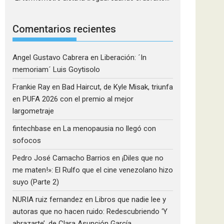
Comentarios recientes
Angel Gustavo Cabrera
en
Liberación: ´In
memoriam´ Luis Goytisolo
Frankie Ray
en
Bad Haircut, de Kyle Misak, triunfa
en PUFA 2026 con el premio al mejor
largometraje
fintechbase
en
La menopausia no llegó con
sofocos
Pedro José Camacho Barrios
en
¡Diles que no
me maten!»: El Rulfo que el cine venezolano hizo
suyo (Parte 2)
NURIA ruiz fernandez
en
Libros que nadie lee y
autoras que no hacen ruido: Redescubriendo ‘Y
abrazarte’, de Clara Asunción García