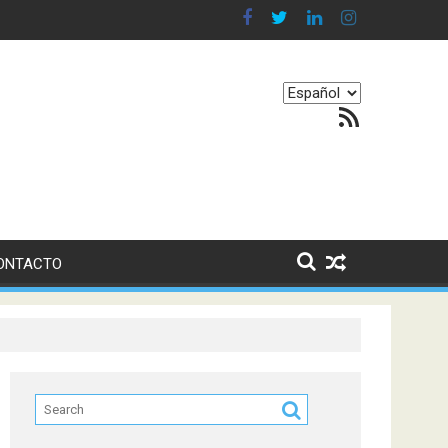
en nuestro equilibrio emocional
Elegir
Feed RSS
un
idioma
ONTACTO