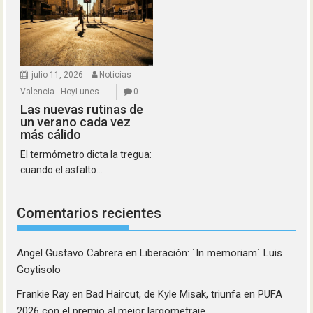
julio 11, 2026
Noticias
Valencia - HoyLunes
0
Las nuevas rutinas de
un verano cada vez
más cálido
El termómetro dicta la tregua:
cuando el asfalto...
Comentarios recientes
Angel Gustavo Cabrera
en
Liberación: ´In memoriam´ Luis
Goytisolo
Frankie Ray
en
Bad Haircut, de Kyle Misak, triunfa en PUFA
2026 con el premio al mejor largometraje