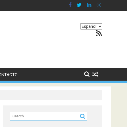
 en nuestro equilibrio emocional
Elegir
Feed RSS
un
idioma
ONTACTO