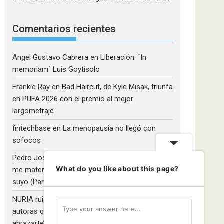
Comentarios recientes
Angel Gustavo Cabrera
en
Liberación: ´In
memoriam´ Luis Goytisolo
Frankie Ray
en
Bad Haircut, de Kyle Misak, triunfa
en PUFA 2026 con el premio al mejor
largometraje
fintechbase
en
La menopausia no llegó con
sofocos
Pedro José Camacho Barrios
en
¡Diles que no
What do you like about this page?
me maten!»: El Rulfo que el cine venezolano hizo
suyo (Parte 2)
NURIA ruiz fernandez
en
Libros que nadie lee y
autoras que no hacen ruido: Redescubriendo ‘Y
abrazarte’, de Clara Asunción García