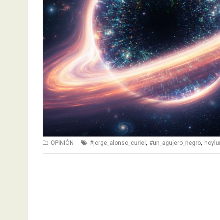
,
,
OPINIÓN
#jorge_alonso_curiel
#un_agujero_negro
hoylu