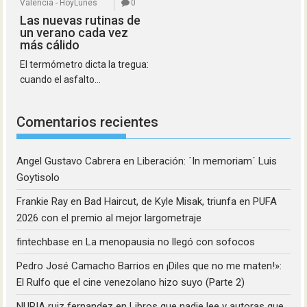
Valencia - HoyLunes
0
Las nuevas rutinas de
un verano cada vez
más cálido
El termómetro dicta la tregua:
cuando el asfalto...
Comentarios recientes
Angel Gustavo Cabrera
en
Liberación: ´In memoriam´ Luis
Goytisolo
Frankie Ray
en
Bad Haircut, de Kyle Misak, triunfa en PUFA
2026 con el premio al mejor largometraje
fintechbase
en
La menopausia no llegó con sofocos
Pedro José Camacho Barrios
en
¡Diles que no me maten!»:
El Rulfo que el cine venezolano hizo suyo (Parte 2)
NURIA ruiz fernandez
en
Libros que nadie lee y autoras que