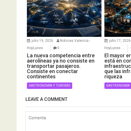
julio 19, 2026
Noticias Valencia -
julio 17, 2026
HoyLunes
0
HoyLunes
La nueva competencia entre
El mayor er
aerolíneas ya no consiste en
está en con
transportar pasajeros.
infraestruc
Consiste en conectar
que las inf
continentes
riqueza
GASTRONOMÍA Y TURISMO
GASTRONOMÍA 
LEAVE A COMMENT