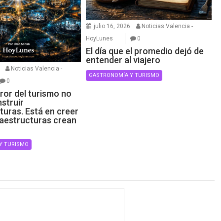
julio 16, 2026
Noticias Valencia -
HoyLunes
0
El día que el promedio dejó de
entender al viajero
Noticias Valencia -
GASTRONOMÍA Y TURISMO
0
ror del turismo no
struir
turas. Está en creer
raestructuras crean
Y TURISMO