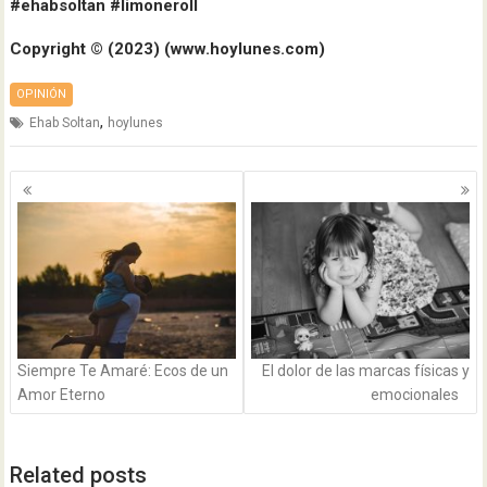
#ehabsoltan #limoneroII
Copyright ©️ (2023) (www.hoylunes.com)
OPINIÓN
,
Ehab Soltan
hoylunes
Navegación
de
entradas
Siempre Te Amaré: Ecos de un
El dolor de las marcas físicas y
Amor Eterno
emocionales
Related posts