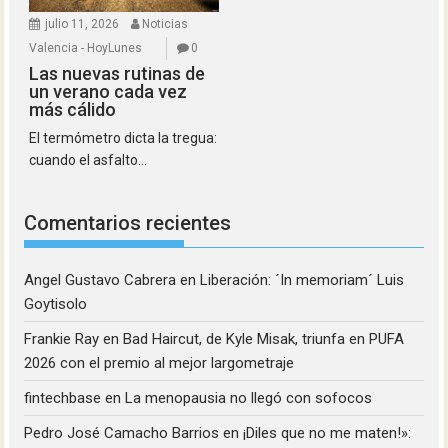
julio 11, 2026
Noticias
Valencia - HoyLunes
0
Las nuevas rutinas de
un verano cada vez
más cálido
El termómetro dicta la tregua:
cuando el asfalto...
Comentarios recientes
Angel Gustavo Cabrera
en
Liberación: ´In memoriam´ Luis
Goytisolo
Frankie Ray
en
Bad Haircut, de Kyle Misak, triunfa en PUFA
2026 con el premio al mejor largometraje
fintechbase
en
La menopausia no llegó con sofocos
Pedro José Camacho Barrios
en
¡Diles que no me maten!»: