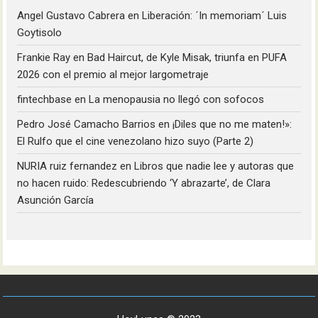
Angel Gustavo Cabrera
en
Liberación: ´In memoriam´ Luis
Goytisolo
Frankie Ray
en
Bad Haircut, de Kyle Misak, triunfa en PUFA
2026 con el premio al mejor largometraje
fintechbase
en
La menopausia no llegó con sofocos
Pedro José Camacho Barrios
en
¡Diles que no me maten!»:
El Rulfo que el cine venezolano hizo suyo (Parte 2)
NURIA ruiz fernandez
en
Libros que nadie lee y autoras que
no hacen ruido: Redescubriendo ‘Y abrazarte’, de Clara
Asunción García