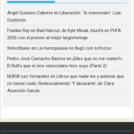
Angel Gustavo Cabrera
en
Liberación: ´In memoriam´ Luis
Goytisolo
Frankie Ray
en
Bad Haircut, de Kyle Misak, triunfa en PUFA
2026 con el premio al mejor largometraje
fintechbase
en
La menopausia no llegó con sofocos
Pedro José Camacho Barrios
en
¡Diles que no me maten!»:
El Rulfo que el cine venezolano hizo suyo (Parte 2)
NURIA ruiz fernandez
en
Libros que nadie lee y autoras que
no hacen ruido: Redescubriendo ‘Y abrazarte’, de Clara
Asunción García