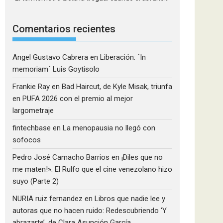
Comentarios recientes
Angel Gustavo Cabrera
en
Liberación: ´In
memoriam´ Luis Goytisolo
Frankie Ray
en
Bad Haircut, de Kyle Misak, triunfa
en PUFA 2026 con el premio al mejor
largometraje
fintechbase
en
La menopausia no llegó con
sofocos
Pedro José Camacho Barrios
en
¡Diles que no
me maten!»: El Rulfo que el cine venezolano hizo
suyo (Parte 2)
NURIA ruiz fernandez
en
Libros que nadie lee y
autoras que no hacen ruido: Redescubriendo ‘Y
abrazarte’, de Clara Asunción García