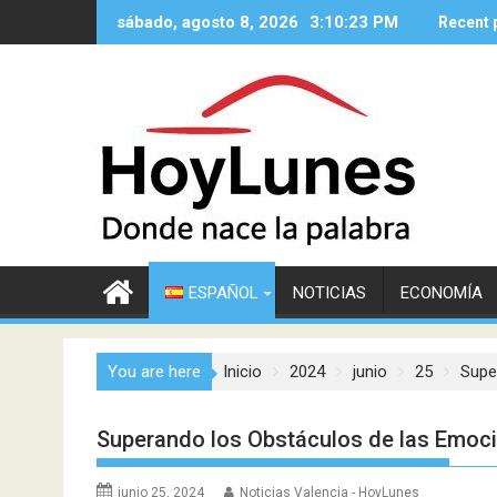
Saltar
sábado, agosto 8, 2026
3:10:24 PM
Recent 
al
contenido
ESPAÑOL
NOTICIAS
ECONOMÍA
You are here
Inicio
2024
junio
25
Supe
Superando los Obstáculos de las Emoc
junio 25, 2024
Noticias Valencia - HoyLunes