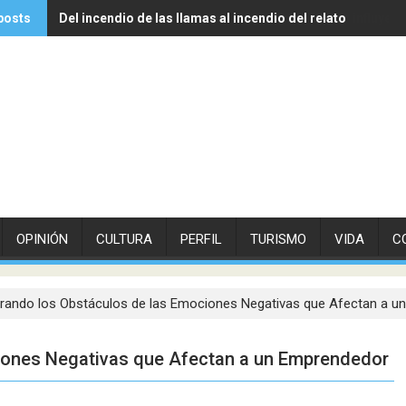
posts
Del incendio de las llamas al incendio del relato
Experto de Vithas explica cómo las olas de calor influyen
OPINIÓN
CULTURA
PERFIL
TURISMO
VIDA
C
rando los Obstáculos de las Emociones Negativas que Afectan a u
iones Negativas que Afectan a un Emprendedor