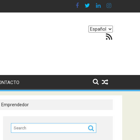
 en nuestro equilibrio emocional
Elegir
Feed RSS
un
idioma
ONTACTO
n Emprendedor