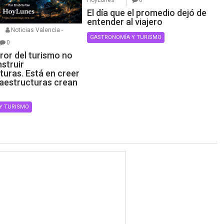
HoyLunes
0
El día que el promedio dejó de
entender al viajero
Noticias Valencia -
GASTRONOMÍA Y TURISMO
0
ror del turismo no
struir
turas. Está en creer
raestructuras crean
Y TURISMO