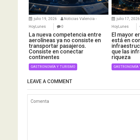
julio 19, 2026
Noticias Valencia -
julio 17, 2026
HoyLunes
0
HoyLunes
La nueva competencia entre
El mayor er
aerolíneas ya no consiste en
está en con
transportar pasajeros.
infraestruc
Consiste en conectar
que las inf
continentes
riqueza
GASTRONOMÍA Y TURISMO
GASTRONOMÍA 
LEAVE A COMMENT