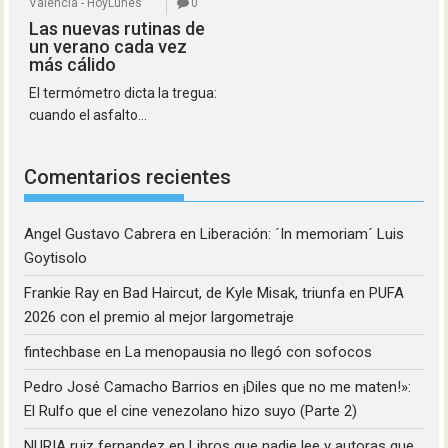
Valencia - HoyLunes
0
Las nuevas rutinas de
un verano cada vez
más cálido
El termómetro dicta la tregua:
cuando el asfalto...
Comentarios recientes
Angel Gustavo Cabrera
en
Liberación: ´In memoriam´ Luis
Goytisolo
Frankie Ray
en
Bad Haircut, de Kyle Misak, triunfa en PUFA
2026 con el premio al mejor largometraje
fintechbase
en
La menopausia no llegó con sofocos
Pedro José Camacho Barrios
en
¡Diles que no me maten!»:
El Rulfo que el cine venezolano hizo suyo (Parte 2)
NURIA ruiz fernandez
en
Libros que nadie lee y autoras que