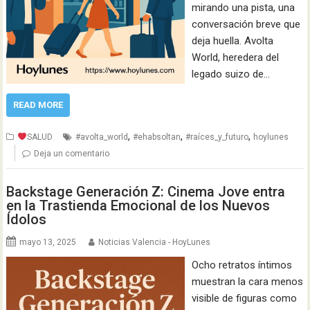
mirando una pista, una
conversación breve que
deja huella. Avolta
World, heredera del
legado suizo de…
READ MORE
,
,
,
SALUD
#avolta_world
#ehabsoltan
#raíces_y_futuro
hoylunes
Deja un comentario
Backstage Generación Z: Cinema Jove entra
en la Trastienda Emocional de los Nuevos
Ídolos
mayo 13, 2025
Noticias Valencia - HoyLunes
Ocho retratos íntimos
muestran la cara menos
visible de figuras como