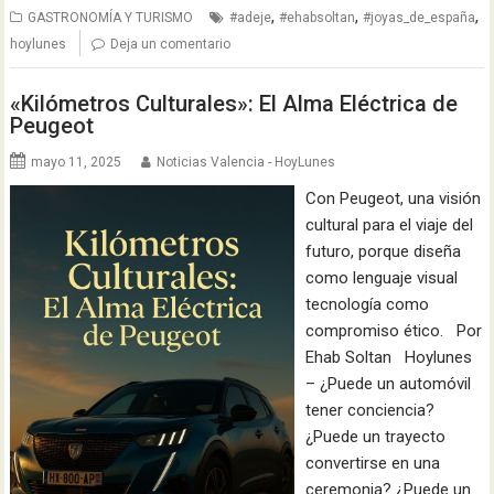
,
,
,
GASTRONOMÍA Y TURISMO
#adeje
#ehabsoltan
#joyas_de_españa
hoylunes
Deja un comentario
«Kilómetros Culturales»: El Alma Eléctrica de
Peugeot
mayo 11, 2025
Noticias Valencia - HoyLunes
Con Peugeot, una visión
cultural para el viaje del
futuro, porque diseña
como lenguaje visual
tecnología como
compromiso ético. Por
Ehab Soltan Hoylunes
– ¿Puede un automóvil
tener conciencia?
¿Puede un trayecto
convertirse en una
ceremonia? ¿Puede un