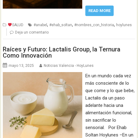
READ MORE
,
,
,
SALUD
#anabel
#ehab_soltan
#nombres_con_historia
hoylunes
Deja un comentario
Raíces y Futuro: Lactalis Group, la Ternura
Como Innovación
mayo 13, 2025
Noticias Valencia - HoyLunes
En un mundo cada vez
más consciente de lo
que come y lo que bebe,
Lactalis da un paso
adelante hacia una
alimentación funcional,
sin sacrificar lo
sensorial. Por Ehab
Soltan Hoylunes –En un