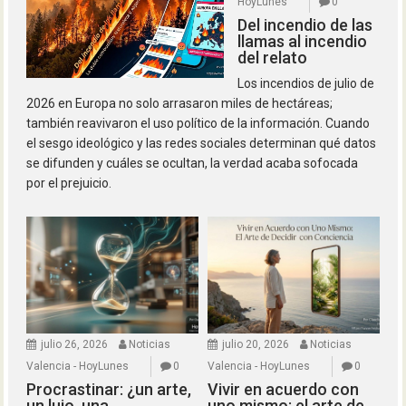
HoyLunes
0
Del incendio de las
llamas al incendio
del relato
Los incendios de julio de
2026 en Europa no solo arrasaron miles de hectáreas;
también reavivaron el uso político de la información. Cuando
el sesgo ideológico y las redes sociales determinan qué datos
se difunden y cuáles se ocultan, la verdad acaba sofocada
por el prejuicio.
julio 26, 2026
Noticias
julio 20, 2026
Noticias
Valencia - HoyLunes
0
Valencia - HoyLunes
0
Procrastinar: ¿un arte,
Vivir en acuerdo con
un lujo, una
uno mismo: el arte de