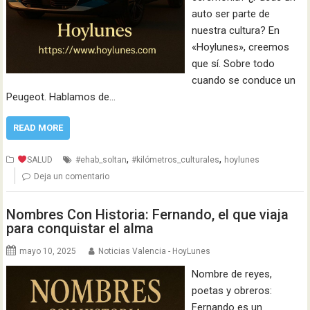
auto ser parte de
nuestra cultura? En
«Hoylunes», creemos
que sí. Sobre todo
cuando se conduce un
Peugeot. Hablamos de…
READ MORE
,
,
SALUD
#ehab_soltan
#kilómetros_culturales
hoylunes
Deja un comentario
Nombres Con Historia: Fernando, el que viaja
para conquistar el alma
mayo 10, 2025
Noticias Valencia - HoyLunes
Nombre de reyes,
poetas y obreros:
Fernando es un