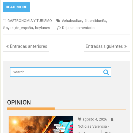
READ MORE
,
,
GASTRONOMÍA Y TURISMO
#ehabsoltan
#fuentidueña
,
#joyas_de_españa
hoylunes
Deja un comentario
Navegación
Entradas anteriores
Entradas siguientes
de
entradas
OPINION
agosto 4, 2026
Noticias Valencia -