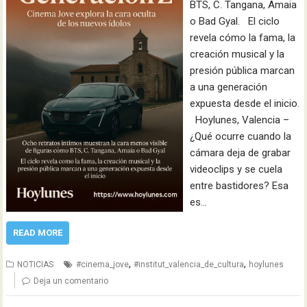
BTS, C. Tangana, Amaia
o Bad Gyal. El ciclo
revela cómo la fama, la
creación musical y la
presión pública marcan
a una generación
expuesta desde el inicio.
Hoylunes, Valencia –
¿Qué ocurre cuando la
cámara deja de grabar
videoclips y se cuela
entre bastidores? Esa
es…
READ MORE
,
,
NOTICIAS
#cinema_jove
#institut_valencia_de_cultura
hoylunes
Deja un comentario