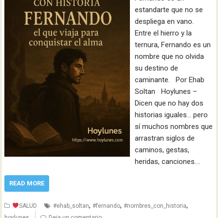
estandarte que no se
despliega en vano.
Entre el hierro y la
ternura, Fernando es un
nombre que no olvida
su destino de
caminante. Por Ehab
Soltan Hoylunes –
Dicen que no hay dos
historias iguales… pero
sí muchos nombres que
arrastran siglos de
caminos, gestas,
heridas, canciones.…
READ MORE
,
,
,
SALUD
#ehab_soltan
#fernando
#nombres_con_historia
hoylunes
Deja un comentario