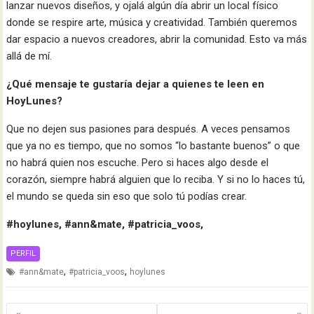
lanzar nuevos diseños, y ojalá algún día abrir un local físico
donde se respire arte, música y creatividad. También queremos
dar espacio a nuevos creadores, abrir la comunidad. Esto va más
allá de mí.
¿Qué mensaje te gustaría dejar a quienes te leen en
HoyLunes?
Que no dejen sus pasiones para después. A veces pensamos
que ya no es tiempo, que no somos “lo bastante buenos” o que
no habrá quien nos escuche. Pero si haces algo desde el
corazón, siempre habrá alguien que lo reciba. Y si no lo haces tú,
el mundo se queda sin eso que solo tú podías crear.
#hoylunes, #ann&mate, #patricia_voos,
PERFIL
,
,
#ann&mate
#patricia_voos
hoylunes
Navegación