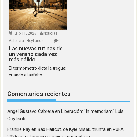
julio 11, 2026
Noticias
Valencia - HoyLunes
0
Las nuevas rutinas de
un verano cada vez
más cálido
El termómetro dicta la tregua:
cuando el asfalto...
Comentarios recientes
Angel Gustavo Cabrera
en
Liberación: ´In memoriam´ Luis
Goytisolo
Frankie Ray
en
Bad Haircut, de Kyle Misak, triunfa en PUFA
2026 con el premio al mejor largometraje