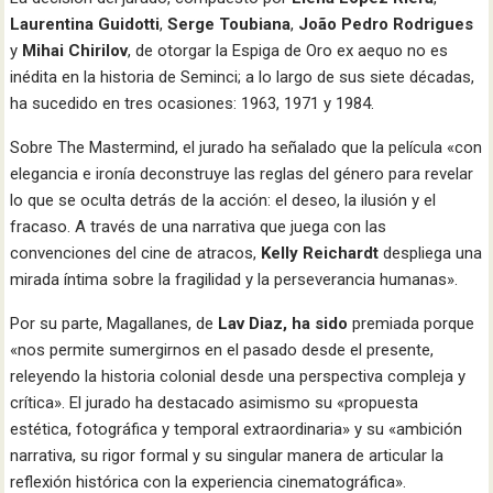
Laurentina Guidotti
,
Serge Toubiana
,
João Pedro Rodrigues
y
Mihai Chirilov
, de otorgar la Espiga de Oro ex aequo no es
inédita en la historia de Seminci; a lo largo de sus siete décadas,
ha sucedido en tres ocasiones: 1963, 1971 y 1984.
Sobre The Mastermind, el jurado ha señalado que la película «con
elegancia e ironía deconstruye las reglas del género para revelar
lo que se oculta detrás de la acción: el deseo, la ilusión y el
fracaso. A través de una narrativa que juega con las
convenciones del cine de atracos,
Kelly Reichardt
despliega una
mirada íntima sobre la fragilidad y la perseverancia humanas».
Por su parte, Magallanes, de
Lav Diaz, ha sido
premiada porque
«nos permite sumergirnos en el pasado desde el presente,
releyendo la historia colonial desde una perspectiva compleja y
crítica». El jurado ha destacado asimismo su «propuesta
estética, fotográfica y temporal extraordinaria» y su «ambición
narrativa, su rigor formal y su singular manera de articular la
reflexión histórica con la experiencia cinematográfica».