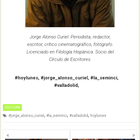
Jorge Alonso Curiel. Periodista, redactor,
escritor, crítico cinematográfico, fotógrafo.
Licenciado en Filología Hispánica. Socio del
Círculo de Escritores.
#hoylunes, #jorge_alonso_curiel, #la_seminci,
#valladolid,
CULTURA
,
,
,
#jorge_alonso_curiel
#la_seminci
#valladolid
hoylunes
Navegación