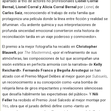
apartado al trío de actores no profesionales
Lionel Corral
Bernal, Lionel Corral y Alicia Corral Bernal
por
Lionel
, de
Carlos Saiz
, reconociendo el trabajo de esta familia que
protagoniza una película donde la línea entre ficción y realidad se
difuminan. «Su ardiente química y sus interpretaciones de
profunda sinceridad emocional convirtieron esta historia de
reconciliación tardía en un viaje poderoso y conmovedor».
El premio a la mejor fotografía ha recaído en
Christopher
Blauvelt
, por
The Mastermind
, «por el refinamiento de sus
atmósferas, las composiciones de luz que acompañan una
visión estética en perfecta armonía con la narrativa» de
Kelly
Reichardt
».
Fernando Franco y Begoña Arostegui
se han
alzado con el Premio Miguel Delibes al mejor guion por
Subsuelo
,
un reconocimiento a su concepción como «una bomba de
relojería llena de giros impactantes y revelaciones silenciosas
que desafía hábilmente las expectativas del público». Y
Nili
Feller
ha recibido el Premio José Salcedo al mejor montaje por
Yes
, obra que el jurado definió define como «tanto un