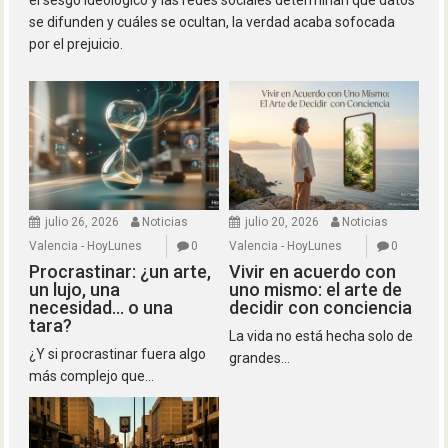
el sesgo ideológico y las redes sociales determinan qué datos
se difunden y cuáles se ocultan, la verdad acaba sofocada
por el prejuicio.
julio 26, 2026
Noticias
julio 20, 2026
Noticias
Valencia - HoyLunes
0
Valencia - HoyLunes
0
Procrastinar: ¿un arte,
Vivir en acuerdo con
un lujo, una
uno mismo: el arte de
necesidad… o una
decidir con conciencia
tara?
La vida no está hecha solo de
¿Y si procrastinar fuera algo
grandes...
más complejo que...