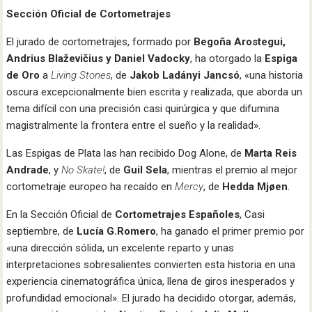
Sección Oficial de Cortometrajes
El jurado de cortometrajes, formado por
Begoña Arostegui,
Andrius Blaževičius y Daniel Vadocky
, ha otorgado la
Espiga
de Oro
a
Living Stones
, de
Jakob Ladányi Jancsó
, «una historia
oscura excepcionalmente bien escrita y realizada, que aborda un
tema difícil con una precisión casi quirúrgica y que difumina
magistralmente la frontera entre el sueño y la realidad».
Las Espigas de Plata las han recibido Dog Alone, de
Marta Reis
Andrade
, y
No Skate!
, de
Guil Sela
, mientras el premio al mejor
cortometraje europeo ha recaído en
Mercy
, de
Hedda Mjøen
.
En la Sección Oficial de
Cortometrajes Españoles
, Casi
septiembre, de
Lucía G.
Romero
, ha ganado el primer premio por
«una dirección sólida, un excelente reparto y unas
interpretaciones sobresalientes convierten esta historia en una
experiencia cinematográfica única, llena de giros inesperados y
profundidad emocional». El jurado ha decidido otorgar, además,