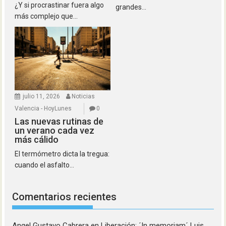
¿Y si procrastinar fuera algo
grandes...
más complejo que...
julio 11, 2026
Noticias
Valencia - HoyLunes
0
Las nuevas rutinas de
un verano cada vez
más cálido
El termómetro dicta la tregua:
cuando el asfalto...
Comentarios recientes
Angel Gustavo Cabrera
en
Liberación: ´In memoriam´ Luis