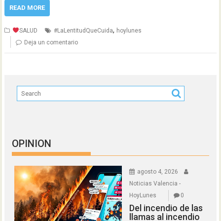
READ MORE
,
SALUD
#LaLentitudQueCuida
hoylunes
Deja un comentario
OPINION
agosto 4, 2026
Noticias Valencia -
HoyLunes
0
Del incendio de las
llamas al incendio