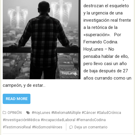
destrozan el esqueleto
y la urgencia de una
investigación real frente
a la retórica de la
«superación». Por
Fernando Codina.
HoyLunes – No
pensaba hablar de ello,
pero llevo casi un año
de baja después de 27
años currando como un
campeón, y de estar…
READ MORE
OPINIÓN
#HoyLunes #MielomaMúltiple #Cáncer #SaludCrónica
#InvestigaciónMédica #IncapacidadLaboral #FernandoCodina
#TestimonioReal #NoSomosHéroes
Deja un comentario