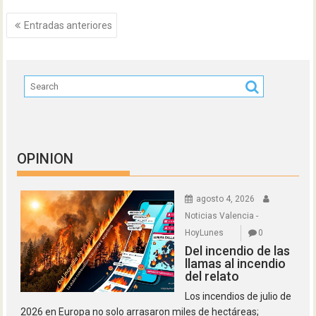
Navegación
Entradas anteriores
de
entradas
OPINION
agosto 4, 2026
Noticias Valencia -
HoyLunes
0
Del incendio de las
llamas al incendio
del relato
Los incendios de julio de
2026 en Europa no solo arrasaron miles de hectáreas;