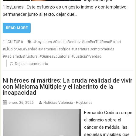
‘HoyLunes’. Este esfuerzo es un gesto íntimo y contemplativo:
permanecer junto al texto, dejar que…
READ MORE
CULTURA
#HoyLunes #ClaudiaBenítez #LeoPorTi #RosaBoliart
#ElColorDeLaVerdad #MemoriaHistórica #LiteraturaComprometida
#RacismoEstructural #GuineaEcuatorial #JusticiaYVerdad
Deja un comentario
Ni héroes ni mártires: La cruda realidad de vivir
con Mieloma Múltiple y el laberinto de la
incapacidad
enero 26, 2026
Noticias Valencia - HoyLunes
Fernando Codina rompe
el silencio sobre el
cáncer de médula, las
secuelas invisibles que