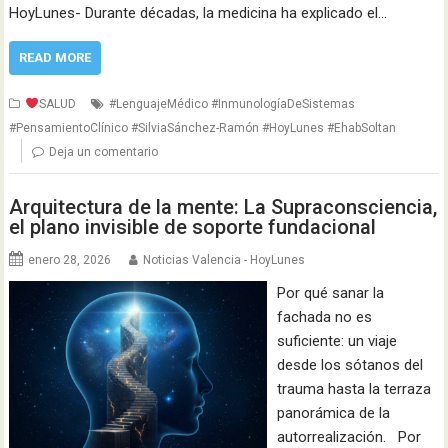
HoyLunes- Durante décadas, la medicina ha explicado el…
READ MORE
SALUD
#LenguajeMédico #InmunologíaDeSistemas
#PensamientoClínico #SilviaSánchez-Ramón #HoyLunes #EhabSoltan
Deja un comentario
Arquitectura de la mente: La Supraconsciencia,
el plano invisible de soporte fundacional
enero 28, 2026
Noticias Valencia - HoyLunes
Por qué sanar la
fachada no es
suficiente: un viaje
desde los sótanos del
trauma hasta la terraza
panorámica de la
autorrealización. Por