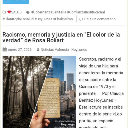
SALUD
#GobernanzaSanitaria #ConfianzaInstitucional
#FilantropíaEnSalud #HoyLunes #EhabSolran
Deja un comentario
Racismo, memoria y justicia en “El color de la
verdad” de Rosa Boliart
enero 27, 2026
Noticias Valencia - HoyLunes
Secretos, racismo y el
viaje de una hija para
desenterrar la memoria
de su padre entre la
Guinea de 1970 y el
presente. Por Claudia
Benitez HoyLunes –
Esta lectura se inscribe
dentro de la serie «Leo
por ti», un espacio
impulsado por