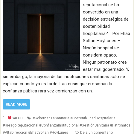
reputacional se ha
convertido en una
decisión estratégica de
sostenibilidad
hospitalaria?. Por Ehab
Soltan HoyLunes –
Ningún hospital se
considera opaco.
Ningún patronato cree
estar mal gobernado. Y,
sin embargo, la mayoría de las instituciones sanitarias solo se
explican cuando ya es tarde. Las crisis que erosionan la
confianza pública rara vez comienzan con un…
READ MORE
SALUD
#GobernanzaSanitaria #SostenibilidadHospitalaria
#RiesgoReputacional #ConfianzaInstitucional #GestiónSanitaria #Patronatos
#AltaDirección #EhabSoltan #HoyLunes
Deja un comentario