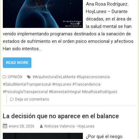
Ana Rosa Rodríguez.
HoyLunes – Durante
décadas, en el área de
la salud mental se han
venido implementando programas destinados a la sanación de
estados de sufrimiento en el orden psico emocional y afectivos.
Han sido intentos…
READ MORE
OPINIÓN
#ArquitecturaDeLaMente #Supraconsciencia
#SaludMentalTranspersonal #HoyLunes #Trascendencia
#PsicologíaTranspersonal #BienestarIntegral #AnaRosaRodríguez
Deja un comentario
La decisión que no aparece en el balance
enero 28, 2026
Noticias Valencia - HoyLunes
¿Por qué el riesgo