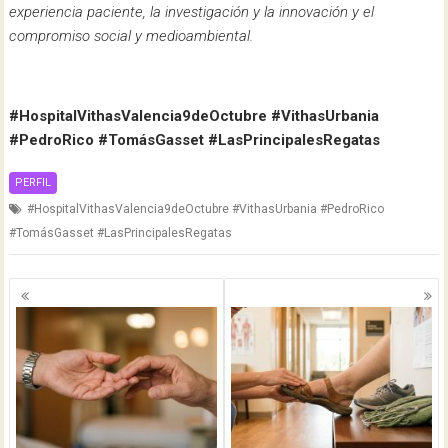
experiencia paciente, la investigación y la innovación y el
compromiso social y medioambiental.
#HospitalVithasValencia9deOctubre #VithasUrbania
#PedroRico #TomásGasset #LasPrincipalesRegatas
PERFIL
#HospitalVithasValencia9deOctubre #VithasUrbania #PedroRico
#TomásGasset #LasPrincipalesRegatas
Navegación
de
entradas