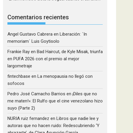
Comentarios recientes
Angel Gustavo Cabrera
en
Liberación: ´In
memoriam´ Luis Goytisolo
Frankie Ray
en
Bad Haircut, de Kyle Misak, triunfa
en PUFA 2026 con el premio al mejor
largometraje
fintechbase
en
La menopausia no llegó con
sofocos
Pedro José Camacho Barrios
en
¡Diles que no
me maten!»: El Rulfo que el cine venezolano hizo
suyo (Parte 2)
NURIA ruiz fernandez
en
Libros que nadie lee y
autoras que no hacen ruido: Redescubriendo ‘Y
abrazarte’, de Clara Asunción García