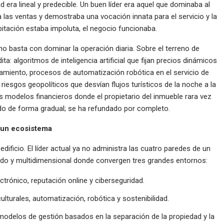
d era lineal y predecible. Un buen líder era aquel que dominaba al
 las ventas y demostraba una vocación innata para el servicio y la
habitación estaba impoluta, el negocio funcionaba.
o basta con dominar la operación diaria. Sobre el terreno de
a: algoritmos de inteligencia artificial que fijan precios dinámicos
amiento, procesos de automatización robótica en el servicio de
 riesgos geopolíticos que desvían flujos turísticos de la noche a la
 modelos financieros donde el propietario del inmueble rara vez
do de forma gradual; se ha refundado por completo.
n un ecosistema
ificio. El líder actual ya no administra las cuatro paredes de un
do y multidimensional donde convergen tres grandes entornos:
rónico, reputación online y ciberseguridad.
lturales, automatización, robótica y sostenibilidad.
modelos de gestión basados en la separación de la propiedad y la