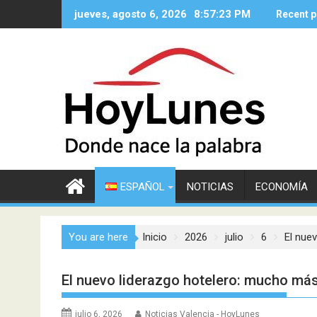
Saltar
jueves, agosto 6, 2026
8:57:24 PM
Recent p
al
contenido
ESPAÑOL
NOTICIAS
ECONOMÍA
You are here
Inicio
2026
julio
6
El nue
El nuevo liderazgo hotelero: mucho más
julio 6, 2026
Noticias Valencia - HoyLunes