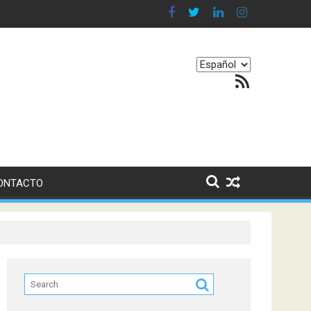
en nuestro equilibrio emocional
Elegir
Feed RSS
un
idioma
ONTACTO