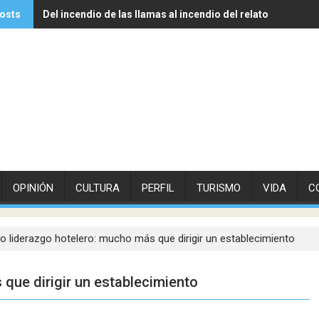
osts
Del incendio de las llamas al incendio del relato
Experto de Vithas explica cómo las olas de calor influyen 
OPINIÓN
CULTURA
PERFIL
TURISMO
VIDA
C
vo liderazgo hotelero: mucho más que dirigir un establecimiento
 que dirigir un establecimiento