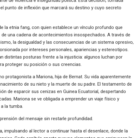
e de violencia e inseguridad política. Esta decisión, tomada
n el punto de inflexión que marcará su destino y cuyo secreto
e la etnia fang, con quien establece un vínculo profundo que
te de una cadena de acontecimientos insospechados. A través de
racismo, la desigualdad y las consecuencias de un sistema opresivo,
orsionada por intereses personales, apariencias y estereotipos.
istintas posturas frente a la injusticia: algunos luchan por
ara proteger su posición o sus creencias.
mo protagonista a Mariona, hija de Bernat. Su vida aparentemente
 nacimiento de su nieto y la muerte de su padre. El testamento de
tición de esparcir sus cenizas en Guinea Ecuatorial, despertando
das. Mariona se ve obligada a emprender un viaje físico y
 a la tumba.
omprensión del mensaje sin restarle profundidad.
ia, impulsando al lector a continuar hasta el desenlace, donde la