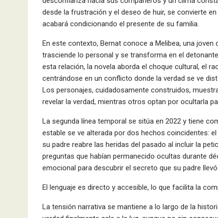
desconfianza hacia sus compañeros y un clima constant
desde la frustración y el deseo de huir, se convierte e
acabará condicionando el presente de su familia.
En este contexto, Bernat conoce a Melibea, una joven d
trasciende lo personal y se transforma en el detonan
esta relación, la novela aborda el choque cultural, el 
centrándose en un conflicto donde la verdad se ve dist
Los personajes, cuidadosamente construidos, muestran d
revelar la verdad, mientras otros optan por ocultarla p
La segunda línea temporal se sitúa en 2022 y tiene co
estable se ve alterada por dos hechos coincidentes: el
su padre reabre las heridas del pasado al incluir la pe
preguntas que habían permanecido ocultas durante déca
emocional para descubrir el secreto que su padre llevó
El lenguaje es directo y accesible, lo que facilita la c
La tensión narrativa se mantiene a lo largo de la histor