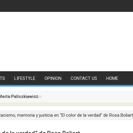
TS
LIFESTYLE
OPINION
CONTACT US
HOME
Merta Paliszkiewicz
es Is No Longer About Carrying Passengers. It Is About Connectin
acismo, memoria y justicia en “El color de la verdad” de Rosa Boliart