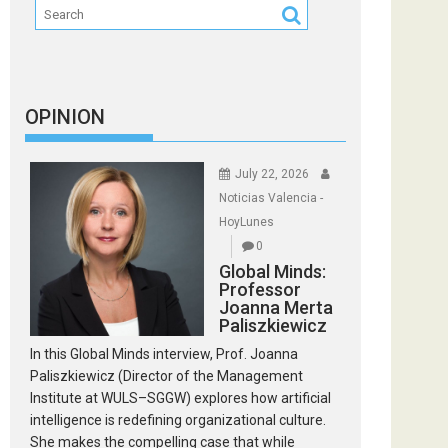
OPINION
July 22, 2026
Noticias Valencia -
HoyLunes
0
Global Minds:
Professor
Joanna Merta
Paliszkiewicz
In this Global Minds interview, Prof. Joanna
Paliszkiewicz (Director of the Management
Institute at WULS–SGGW) explores how artificial
intelligence is redefining organizational culture.
She makes the compelling case that while