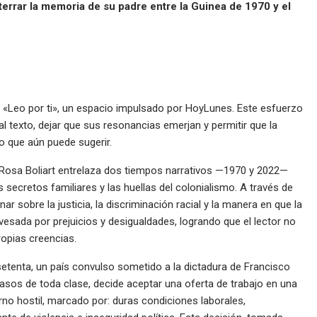
nterrar la memoria de su padre entre la Guinea de 1970 y el
ie «Leo por ti», un espacio impulsado por HoyLunes. Este esfuerzo
l texto, dejar que sus resonancias emerjan y permitir que la
lo que aún puede sugerir.
ra Rosa Boliart entrelaza dos tiempos narrativos —1970 y 2022—
 secretos familiares y las huellas del colonialismo. A través de
onar sobre la justicia, la discriminación racial y la manera en que la
esada por prejuicios y desigualdades, logrando que el lector no
ropias creencias.
 setenta, un país convulso sometido a la dictadura de Francisco
asos de toda clase, decide aceptar una oferta de trabajo en una
o hostil, marcado por: duras condiciones laborales,