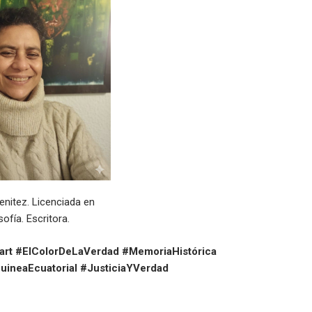
enitez. Licenciada en
sofía. Escritora.
art #ElColorDeLaVerdad #MemoriaHistórica
uineaEcuatorial #JusticiaYVerdad