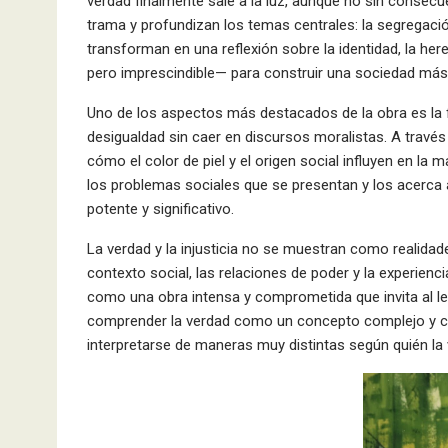
verdad finalmente sale a la luz, aunque no sin consec
trama y profundizan los temas centrales: la segregaci
transforman en una reflexión sobre la identidad, la he
pero imprescindible— para construir una sociedad más 
Uno de los aspectos más destacados de la obra es la f
desigualdad sin caer en discursos moralistas. A travé
cómo el color de piel y el origen social influyen en l
los problemas sociales que se presentan y los acerca a
potente y significativo.
La verdad y la injusticia no se muestran como realida
contexto social, las relaciones de poder y la experienci
como una obra intensa y comprometida que invita al lec
comprender la verdad como un concepto complejo y c
interpretarse de maneras muy distintas según quién la 