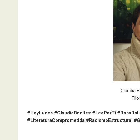
Claudia B
Filo
#HoyLunes #ClaudiaBenítez #LeoPorTi #RosaBoli
#LiteraturaComprometida #RacismoEstructural #G