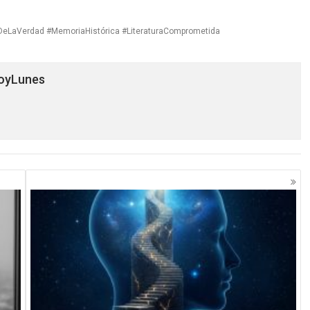
rDeLaVerdad #MemoriaHistórica #LiteraturaComprometida
HoyLunes