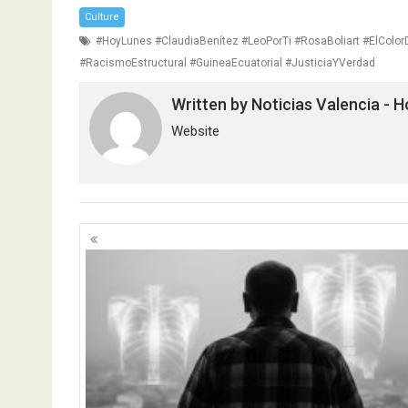
Culture
#HoyLunes #ClaudiaBenítez #LeoPorTi #RosaBoliart #ElColo
#RacismoEstructural #GuineaEcuatorial #JusticiaYVerdad
Written by
Noticias Valencia - 
Website
Posts
navigation