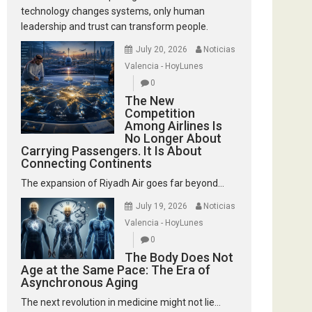
technology changes systems, only human
leadership and trust can transform people.
July 20, 2026
Noticias
Valencia - HoyLunes
0
The New
Competition
Among Airlines Is
No Longer About
Carrying Passengers. It Is About
Connecting Continents
The expansion of Riyadh Air goes far beyond...
July 19, 2026
Noticias
Valencia - HoyLunes
0
The Body Does Not
Age at the Same Pace: The Era of
Asynchronous Aging
The next revolution in medicine might not lie...