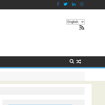
Choose
RSS Feed
a
language
g Continents