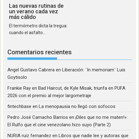
Las nuevas rutinas de
un verano cada vez
más cálido
El termómetro dicta la tregua:
cuando el asfalto...
Comentarios recientes
Angel Gustavo Cabrera
en
Liberación: ´In memoriam´ Luis
Goytisolo
Frankie Ray
en
Bad Haircut, de Kyle Misak, triunfa en PUFA
2026 con el premio al mejor largometraje
fintechbase
en
La menopausia no llegó con sofocos
Pedro José Camacho Barrios
en
¡Diles que no me maten!»:
El Rulfo que el cine venezolano hizo suyo (Parte 2)
NURIA ruiz fernandez
en
Libros que nadie lee y autoras que