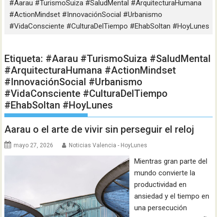
#Aarau #TurismoSuiza #SaludMental #ArquitecturaHumana
#ActionMindset #InnovaciónSocial #Urbanismo
#VidaConsciente #CulturaDelTiempo #EhabSoltan #HoyLunes
Etiqueta:
#Aarau #TurismoSuiza #SaludMental
#ArquitecturaHumana #ActionMindset
#InnovaciónSocial #Urbanismo
#VidaConsciente #CulturaDelTiempo
#EhabSoltan #HoyLunes
Aarau o el arte de vivir sin perseguir el reloj
mayo 27, 2026
Noticias Valencia - HoyLunes
Mientras gran parte del
mundo convierte la
productividad en
ansiedad y el tiempo en
una persecución