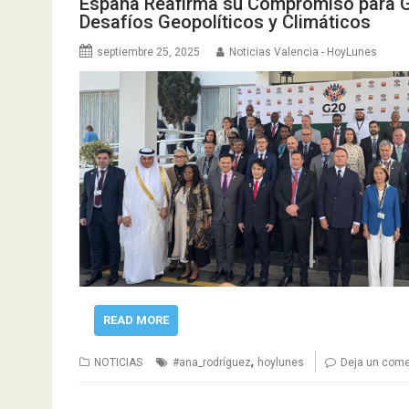
España Reafirma su Compromiso para Gar
Desafíos Geopolíticos y Climáticos
septiembre 25, 2025
Noticias Valencia - HoyLunes
READ MORE
,
NOTICIAS
#ana_rodríguez
hoylunes
Deja un come