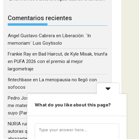
Comentarios recientes
Angel Gustavo Cabrera
en
Liberación: ´In
memoriam´ Luis Goytisolo
Frankie Ray
en
Bad Haircut, de Kyle Misak, triunfa
en PUFA 2026 con el premio al mejor
largometraje
fintechbase
en
La menopausia no llegó con
sofocos
Pedro José Camacho Barrios
en
¡Diles que no
What do you like about this page?
me maten!»: El Rulfo que el cine venezolano hizo
suyo (Parte 2)
NURIA ruiz fernandez
en
Libros que nadie lee y
autoras que no hacen ruido: Redescubriendo ‘Y
abrazarte’, de Clara Asunción García