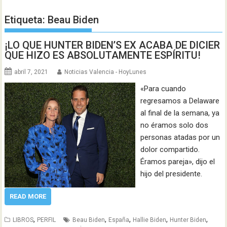
Etiqueta:
Beau Biden
¡LO QUE HUNTER BIDEN’S EX ACABA DE DICIER
QUE HIZO ES ABSOLUTAMENTE ESPÍRITU!
abril 7, 2021
Noticias Valencia - HoyLunes
«Para cuando
regresamos a Delaware
al final de la semana, ya
no éramos solo dos
personas atadas por un
dolor compartido.
Éramos pareja», dijo el
hijo del presidente.
READ MORE
,
,
,
,
,
LIBROS
PERFIL
Beau Biden
España
Hallie Biden
Hunter Biden