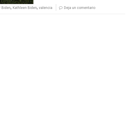
,
,
r Biden
Kathleen Biden
valencia
Deja un comentario