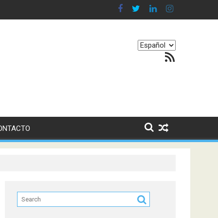
en nuestro equilibrio emocional
Elegir
Feed RSS
un
idioma
ONTACTO