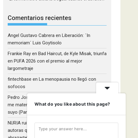
Comentarios recientes
Angel Gustavo Cabrera
en
Liberación: ´In
memoriam´ Luis Goytisolo
Frankie Ray
en
Bad Haircut, de Kyle Misak, triunfa
en PUFA 2026 con el premio al mejor
largometraje
fintechbase
en
La menopausia no llegó con
sofocos
Pedro José Camacho Barrios
en
¡Diles que no
What do you like about this page?
me maten!»: El Rulfo que el cine venezolano hizo
suyo (Parte 2)
NURIA ruiz fernandez
en
Libros que nadie lee y
autoras que no hacen ruido: Redescubriendo ‘Y
abrazarte’, de Clara Asunción García