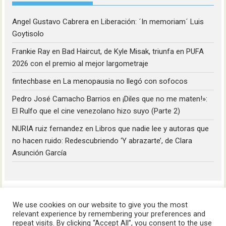
Angel Gustavo Cabrera
en
Liberación: ´In memoriam´ Luis
Goytisolo
Frankie Ray
en
Bad Haircut, de Kyle Misak, triunfa en PUFA
2026 con el premio al mejor largometraje
fintechbase
en
La menopausia no llegó con sofocos
Pedro José Camacho Barrios
en
¡Diles que no me maten!»:
El Rulfo que el cine venezolano hizo suyo (Parte 2)
NURIA ruiz fernandez
en
Libros que nadie lee y autoras que
no hacen ruido: Redescubriendo ‘Y abrazarte’, de Clara
Asunción García
We use cookies on our website to give you the most
relevant experience by remembering your preferences and
repeat visits. By clicking “Accept All”, you consent to the use