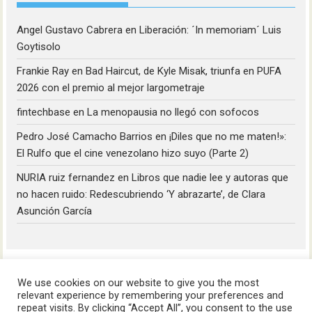
Angel Gustavo Cabrera
en
Liberación: ´In memoriam´ Luis
Goytisolo
Frankie Ray
en
Bad Haircut, de Kyle Misak, triunfa en PUFA
2026 con el premio al mejor largometraje
fintechbase
en
La menopausia no llegó con sofocos
Pedro José Camacho Barrios
en
¡Diles que no me maten!»:
El Rulfo que el cine venezolano hizo suyo (Parte 2)
NURIA ruiz fernandez
en
Libros que nadie lee y autoras que
no hacen ruido: Redescubriendo ‘Y abrazarte’, de Clara
Asunción García
We use cookies on our website to give you the most
relevant experience by remembering your preferences and
repeat visits. By clicking “Accept All”, you consent to the use