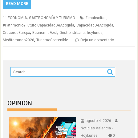
READ MORE
,
,
ECONOMIA
GASTRONOMÍA Y TURISMO
#ehabsoltan
,
,
#PatrimonioYFuturo CapacidadDeAcogida
CapacidadDeAcogida
,
,
,
,
CrucerosEuropa
EconomiaAzul
GestionUrbana
hoylunes
,
Mediterraneo2026
TurismoSostenible
Deja un comentario
OPINION
agosto 4, 2026
Noticias Valencia -
HoyLunes
0