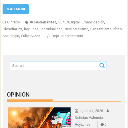
READ MORE
,
,
,
OPINIÓN
#ClaudiaBenitez
CulturaDigital
Emancipación
,
,
,
,
,
FilosofíaHoy
hoylunes
Individualidad
Neoliberalismo
PensamientoCrítico
,
Sociología
Subjetividad
Deja un comentario
OPINION
agosto 4, 2026
Noticias Valencia -
HoyLunes
0