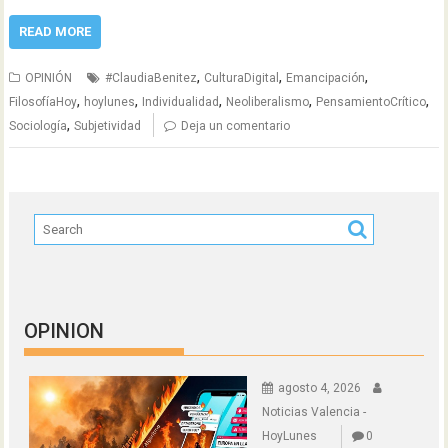
READ MORE
,
,
,
OPINIÓN
#ClaudiaBenitez
CulturaDigital
Emancipación
,
,
,
,
,
FilosofíaHoy
hoylunes
Individualidad
Neoliberalismo
PensamientoCrítico
,
Sociología
Subjetividad
Deja un comentario
OPINION
agosto 4, 2026
Noticias Valencia -
HoyLunes
0