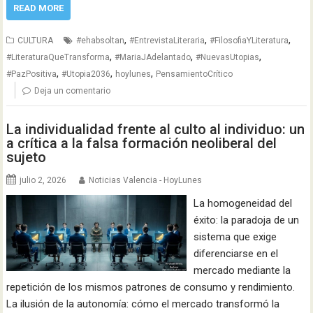
READ MORE
,
,
,
CULTURA
#ehabsoltan
#EntrevistaLiteraria
#FilosofiaYLiteratura
,
,
,
#LiteraturaQueTransforma
#MariaJAdelantado
#NuevasUtopias
,
,
,
#PazPositiva
#Utopia2036
hoylunes
PensamientoCrítico
Deja un comentario
La individualidad frente al culto al individuo: un
a crítica a la falsa formación neoliberal del
sujeto
julio 2, 2026
Noticias Valencia - HoyLunes
La homogeneidad del
éxito: la paradoja de un
sistema que exige
diferenciarse en el
mercado mediante la
repetición de los mismos patrones de consumo y rendimiento.
La ilusión de la autonomía: cómo el mercado transformó la