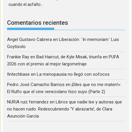
cuando el asfalto...
Comentarios recientes
Angel Gustavo Cabrera
en
Liberación: ´In memoriam´ Luis
Goytisolo
Frankie Ray
en
Bad Haircut, de Kyle Misak, triunfa en PUFA
2026 con el premio al mejor largometraje
fintechbase
en
La menopausia no llegó con sofocos
Pedro José Camacho Barrios
en
¡Diles que no me maten!»:
El Rulfo que el cine venezolano hizo suyo (Parte 2)
NURIA ruiz fernandez
en
Libros que nadie lee y autoras que
no hacen ruido: Redescubriendo ‘Y abrazarte’, de Clara
Asunción García