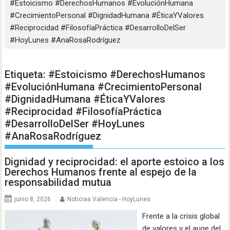
#Estoicismo #DerechosHumanos #EvoluciónHumana
#CrecimientoPersonal #DignidadHumana #ÉticaYValores
#Reciprocidad #FilosofíaPráctica #DesarrolloDelSer
#HoyLunes #AnaRosaRodríguez
Etiqueta:
#Estoicismo #DerechosHumanos
#EvoluciónHumana #CrecimientoPersonal
#DignidadHumana #ÉticaYValores
#Reciprocidad #FilosofíaPráctica
#DesarrolloDelSer #HoyLunes
#AnaRosaRodríguez
Dignidad y reciprocidad: el aporte estoico a los
Derechos Humanos frente al espejo de la
responsabilidad mutua
junio 8, 2026
Noticias Valencia - HoyLunes
Frente a la crisis global
de valores y el auge del