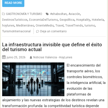
READ MORE
,
,
GASTRONOMÍA Y TURISMO
#ehabsoltan
Aviación
,
,
,
,
,
DestinosTurísticos
EconomíaDelTurismo
Geopolítica
Hospitality
Hotelería
,
,
,
,
,
,
hoylunes
Mediterráneo
OrienteMedio
Travel
TravelTrends
turismo
TurismoInternacional
Deja un comentario
La infraestructura invisible que define el éxito
del turismo actual
junio 25, 2026
Noticias Valencia - HoyLunes
El encarecimiento del
transporte aéreo, los
controles biométricos,
la inteligencia artificial, la
evolución de las
plataformas de
alojamiento y las nuevas estrategias de los destinos revelan una
transformación profunda: la competitividad turística depende