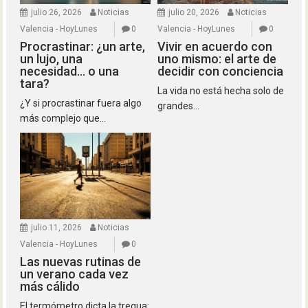
julio 26, 2026
Noticias
julio 20, 2026
Noticias
Valencia - HoyLunes
0
Valencia - HoyLunes
0
Procrastinar: ¿un arte,
Vivir en acuerdo con
un lujo, una
uno mismo: el arte de
necesidad… o una
decidir con conciencia
tara?
La vida no está hecha solo de
¿Y si procrastinar fuera algo
grandes...
más complejo que...
julio 11, 2026
Noticias
Valencia - HoyLunes
0
Las nuevas rutinas de
un verano cada vez
más cálido
El termómetro dicta la tregua: