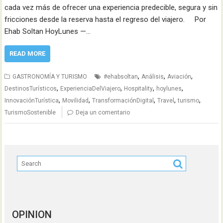
cada vez más de ofrecer una experiencia predecible, segura y sin
fricciones desde la reserva hasta el regreso del viajero. Por
Ehab Soltan HoyLunes —…
READ MORE
,
,
,
GASTRONOMÍA Y TURISMO
#ehabsoltan
Análisis
Aviación
,
,
,
,
DestinosTurísticos
ExperienciaDelViajero
Hospitality
hoylunes
,
,
,
,
,
InnovaciónTurística
Movilidad
TransformaciónDigital
Travel
turismo
TurismoSostenible
Deja un comentario
OPINION