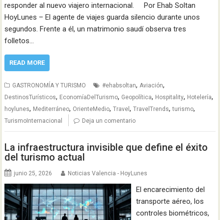
responder al nuevo viajero internacional. Por Ehab Soltan
HoyLunes – El agente de viajes guarda silencio durante unos
segundos. Frente a él, un matrimonio saudí observa tres
folletos…
READ MORE
,
,
GASTRONOMÍA Y TURISMO
#ehabsoltan
Aviación
,
,
,
,
,
DestinosTurísticos
EconomíaDelTurismo
Geopolítica
Hospitality
Hotelería
,
,
,
,
,
,
hoylunes
Mediterráneo
OrienteMedio
Travel
TravelTrends
turismo
TurismoInternacional
Deja un comentario
La infraestructura invisible que define el éxito
del turismo actual
junio 25, 2026
Noticias Valencia - HoyLunes
El encarecimiento del
transporte aéreo, los
controles biométricos,