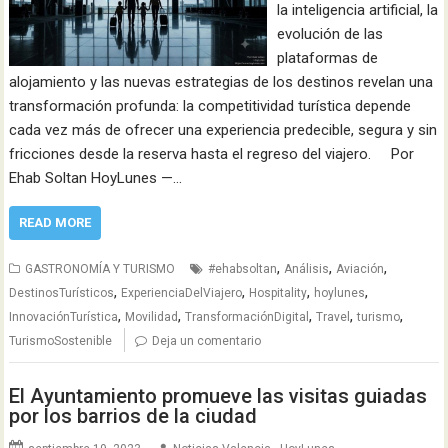
la inteligencia artificial, la
evolución de las
plataformas de
alojamiento y las nuevas estrategias de los destinos revelan una
transformación profunda: la competitividad turística depende
cada vez más de ofrecer una experiencia predecible, segura y sin
fricciones desde la reserva hasta el regreso del viajero. Por
Ehab Soltan HoyLunes —…
READ MORE
,
,
,
GASTRONOMÍA Y TURISMO
#ehabsoltan
Análisis
Aviación
,
,
,
,
DestinosTurísticos
ExperienciaDelViajero
Hospitality
hoylunes
,
,
,
,
,
InnovaciónTurística
Movilidad
TransformaciónDigital
Travel
turismo
TurismoSostenible
Deja un comentario
El Ayuntamiento promueve las visitas guiadas
por los barrios de la ciudad