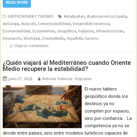
READ MORE
,
,
GASTRONOMÍA Y TURISMO
#ehabsoltan
#Latinoamérica España
,
,
,
,
AirEuropa
Aviación
ConectividadGlobal
DesarrolloEconomico
,
,
,
,
,
EconomíaGlobal
Ecosistemas
Geopolítica
hoylunes
Infraestructuras
,
,
,
,
Innovación
Movilidad
OrienteMedio
RiyadhAir
turismo
Deja un comentario
¿Quién viajará al Mediterráneo cuando Oriente
Medio recupere la estabilidad?
junio 27, 2026
Noticias Valencia - HoyLunes
El nuevo tablero
geopolítico donde los
destinos ya no
compiten por espacio,
sino por confianza. La
competencia ya no se
decide entre países, sino entre modelos turísticos capaces de