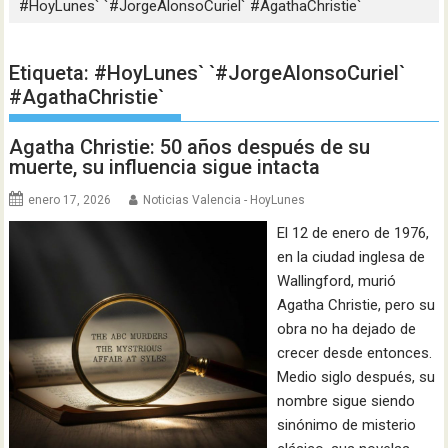
#HoyLunes` `#JorgeAlonsoCuriel` #AgathaChristie`
Etiqueta:
#HoyLunes` `#JorgeAlonsoCuriel`
#AgathaChristie`
Agatha Christie: 50 años después de su
muerte, su influencia sigue intacta
enero 17, 2026
Noticias Valencia - HoyLunes
El 12 de enero de 1976,
en la ciudad inglesa de
Wallingford, murió
Agatha Christie, pero su
obra no ha dejado de
crecer desde entonces.
Medio siglo después, su
nombre sigue siendo
sinónimo de misterio