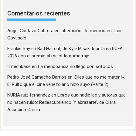
Comentarios recientes
Angel Gustavo Cabrera
en
Liberación: ´In memoriam´ Luis
Goytisolo
Frankie Ray
en
Bad Haircut, de Kyle Misak, triunfa en PUFA
2026 con el premio al mejor largometraje
fintechbase
en
La menopausia no llegó con sofocos
Pedro José Camacho Barrios
en
¡Diles que no me maten!»:
El Rulfo que el cine venezolano hizo suyo (Parte 2)
NURIA ruiz fernandez
en
Libros que nadie lee y autoras que
no hacen ruido: Redescubriendo ‘Y abrazarte’, de Clara
Asunción García