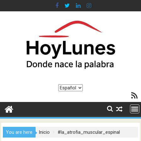
Saltar
al
contenido
Elegir
Feed R
un
idioma
You are here
Inicio
#la_atrofia_muscular_espinal