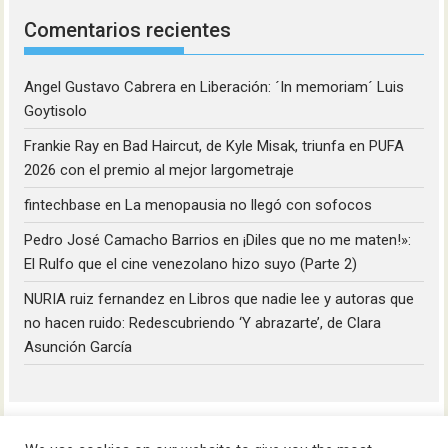
Comentarios recientes
Angel Gustavo Cabrera
en
Liberación: ´In memoriam´ Luis
Goytisolo
Frankie Ray
en
Bad Haircut, de Kyle Misak, triunfa en PUFA
2026 con el premio al mejor largometraje
fintechbase
en
La menopausia no llegó con sofocos
Pedro José Camacho Barrios
en
¡Diles que no me maten!»:
El Rulfo que el cine venezolano hizo suyo (Parte 2)
NURIA ruiz fernandez
en
Libros que nadie lee y autoras que
no hacen ruido: Redescubriendo ‘Y abrazarte’, de Clara
Asunción García