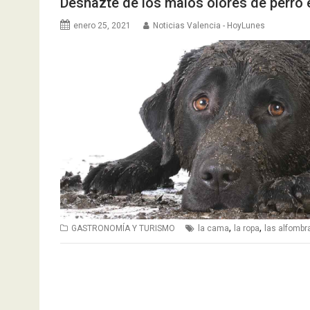
Deshazte de los malos olores de perro 
enero 25, 2021
Noticias Valencia - HoyLunes
,
,
GASTRONOMÍA Y TURISMO
la cama
la ropa
las alfombr