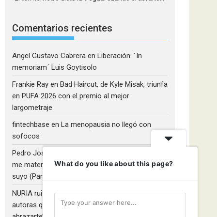
Comentarios recientes
Angel Gustavo Cabrera
en
Liberación: ´In
memoriam´ Luis Goytisolo
Frankie Ray
en
Bad Haircut, de Kyle Misak, triunfa
en PUFA 2026 con el premio al mejor
largometraje
fintechbase
en
La menopausia no llegó con
sofocos
Pedro José Camacho Barrios
en
¡Diles que no
What do you like about this page?
me maten!»: El Rulfo que el cine venezolano hizo
suyo (Parte 2)
NURIA ruiz fernandez
en
Libros que nadie lee y
autoras que no hacen ruido: Redescubriendo ‘Y
abrazarte’, de Clara Asunción García