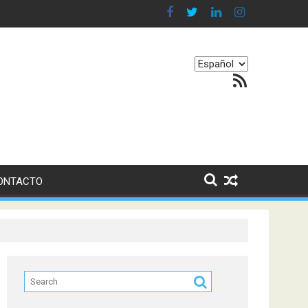
yen en nuestro equilibrio emocional
Elegir
Feed RSS
un
idioma
ONTACTO