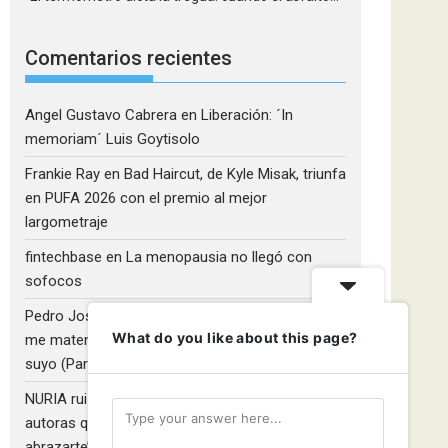
Comentarios recientes
Angel Gustavo Cabrera
en
Liberación: ´In
memoriam´ Luis Goytisolo
Frankie Ray
en
Bad Haircut, de Kyle Misak, triunfa
en PUFA 2026 con el premio al mejor
largometraje
fintechbase
en
La menopausia no llegó con
sofocos
Pedro José Camacho Barrios
en
¡Diles que no
What do you like about this page?
me maten!»: El Rulfo que el cine venezolano hizo
suyo (Parte 2)
NURIA ruiz fernandez
en
Libros que nadie lee y
autoras que no hacen ruido: Redescubriendo ‘Y
abrazarte’, de Clara Asunción García