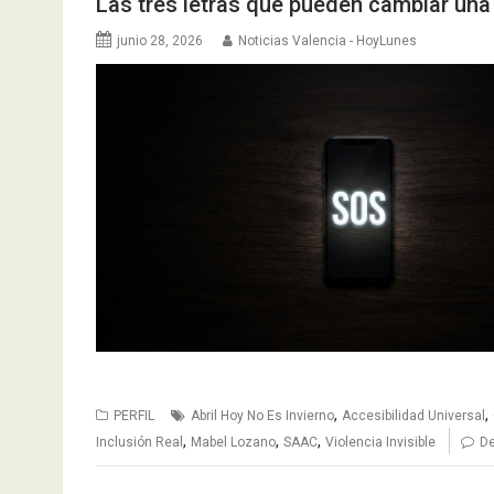
Las tres letras que pueden cambiar una
junio 28, 2026
Noticias Valencia - HoyLunes
,
,
PERFIL
Abril Hoy No Es Invierno
Accesibilidad Universal
,
,
,
Inclusión Real
Mabel Lozano
SAAC
Violencia Invisible
De