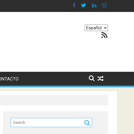
 en nuestro equilibrio emocional
Elegir
Feed RSS
un
idioma
ONTACTO