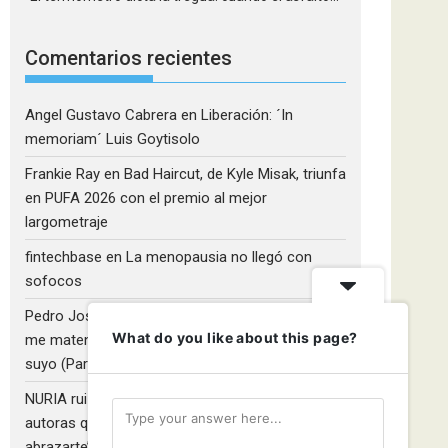
Comentarios recientes
Angel Gustavo Cabrera
en
Liberación: ´In
memoriam´ Luis Goytisolo
Frankie Ray
en
Bad Haircut, de Kyle Misak, triunfa
en PUFA 2026 con el premio al mejor
largometraje
fintechbase
en
La menopausia no llegó con
sofocos
Pedro José Camacho Barrios
en
¡Diles que no
What do you like about this page?
me maten!»: El Rulfo que el cine venezolano hizo
suyo (Parte 2)
NURIA ruiz fernandez
en
Libros que nadie lee y
autoras que no hacen ruido: Redescubriendo ‘Y
abrazarte’, de Clara Asunción García