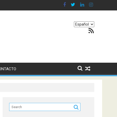
 en nuestro equilibrio emocional
Elegir
Feed RSS
un
idioma
ONTACTO