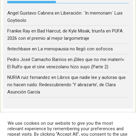
Angel Gustavo Cabrera
en
Liberación: ´In memoriam´ Luis
Goytisolo
Frankie Ray
en
Bad Haircut, de Kyle Misak, triunfa en PUFA
2026 con el premio al mejor largometraje
fintechbase
en
La menopausia no llegó con sofocos
Pedro José Camacho Barrios
en
¡Diles que no me maten!»:
El Rulfo que el cine venezolano hizo suyo (Parte 2)
NURIA ruiz fernandez
en
Libros que nadie lee y autoras que
no hacen ruido: Redescubriendo ‘Y abrazarte’, de Clara
Asunción García
We use cookies on our website to give you the most
relevant experience by remembering your preferences and
repeat visits. By clicking “Accept All”, you consent to the use