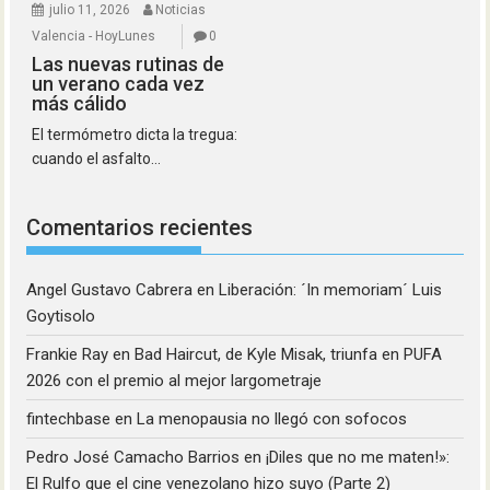
julio 11, 2026
Noticias
Valencia - HoyLunes
0
Las nuevas rutinas de
un verano cada vez
más cálido
El termómetro dicta la tregua:
cuando el asfalto...
Comentarios recientes
Angel Gustavo Cabrera
en
Liberación: ´In memoriam´ Luis
Goytisolo
Frankie Ray
en
Bad Haircut, de Kyle Misak, triunfa en PUFA
2026 con el premio al mejor largometraje
fintechbase
en
La menopausia no llegó con sofocos
Pedro José Camacho Barrios
en
¡Diles que no me maten!»:
El Rulfo que el cine venezolano hizo suyo (Parte 2)