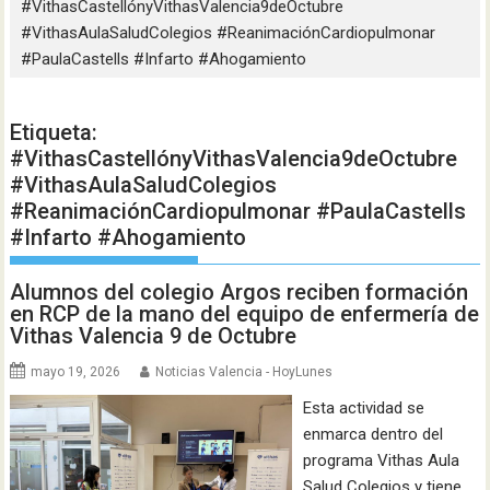
#VithasCastellónyVithasValencia9deOctubre
#VithasAulaSaludColegios #ReanimaciónCardiopulmonar
#PaulaCastells #Infarto #Ahogamiento
Etiqueta:
#VithasCastellónyVithasValencia9deOctubre
#VithasAulaSaludColegios
#ReanimaciónCardiopulmonar #PaulaCastells
#Infarto #Ahogamiento
Alumnos del colegio Argos reciben formación
en RCP de la mano del equipo de enfermería de
Vithas Valencia 9 de Octubre
mayo 19, 2026
Noticias Valencia - HoyLunes
Esta actividad se
enmarca dentro del
programa Vithas Aula
Salud Colegios y tiene