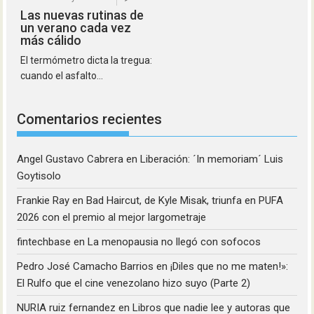
Las nuevas rutinas de
un verano cada vez
más cálido
El termómetro dicta la tregua:
cuando el asfalto...
Comentarios recientes
Angel Gustavo Cabrera
en
Liberación: ´In memoriam´ Luis
Goytisolo
Frankie Ray
en
Bad Haircut, de Kyle Misak, triunfa en PUFA
2026 con el premio al mejor largometraje
fintechbase
en
La menopausia no llegó con sofocos
Pedro José Camacho Barrios
en
¡Diles que no me maten!»:
El Rulfo que el cine venezolano hizo suyo (Parte 2)
NURIA ruiz fernandez
en
Libros que nadie lee y autoras que