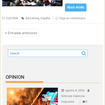
READ MORE
,
CULTURA
Barcelona
España
Deja un comentario
Navegación
Entradas anteriores
de
entradas
OPINION
agosto 4, 2026
Noticias Valencia -
HoyLunes
0