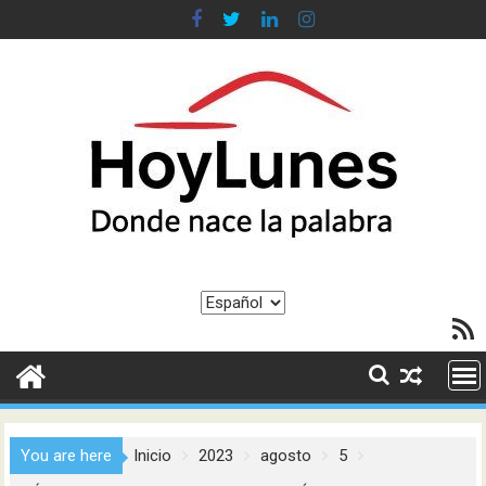
Saltar
al
contenido
Elegir
Feed R
un
idioma
You are here
Inicio
2023
agosto
5