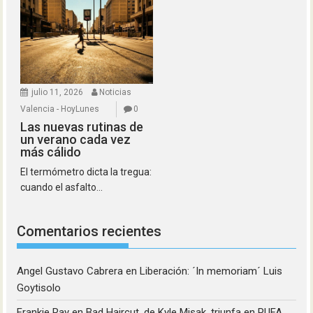
julio 11, 2026
Noticias
Valencia - HoyLunes
0
Las nuevas rutinas de
un verano cada vez
más cálido
El termómetro dicta la tregua:
cuando el asfalto...
Comentarios recientes
Angel Gustavo Cabrera
en
Liberación: ´In memoriam´ Luis
Goytisolo
Frankie Ray
en
Bad Haircut, de Kyle Misak, triunfa en PUFA