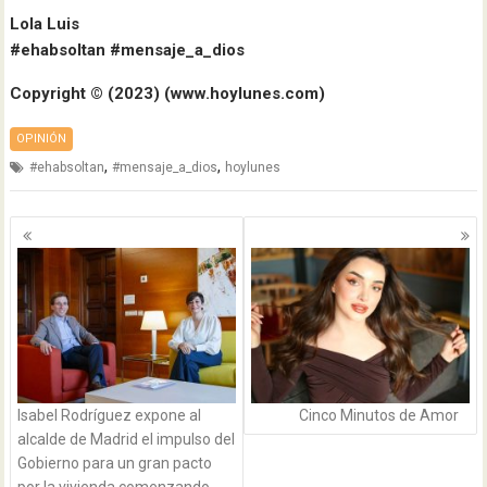
Lola Luis
#ehabsoltan #mensaje_a_dios
Copyright ©️ (2023) (www.hoylunes.com)
OPINIÓN
,
,
#ehabsoltan
#mensaje_a_dios
hoylunes
Navegación
de
entradas
Isabel Rodríguez expone al
Cinco Minutos de Amor
alcalde de Madrid el impulso del
Gobierno para un gran pacto