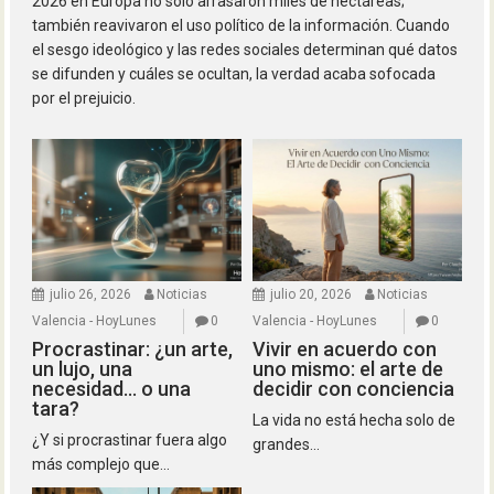
2026 en Europa no solo arrasaron miles de hectáreas;
también reavivaron el uso político de la información. Cuando
el sesgo ideológico y las redes sociales determinan qué datos
se difunden y cuáles se ocultan, la verdad acaba sofocada
por el prejuicio.
julio 26, 2026
Noticias
julio 20, 2026
Noticias
Valencia - HoyLunes
0
Valencia - HoyLunes
0
Procrastinar: ¿un arte,
Vivir en acuerdo con
un lujo, una
uno mismo: el arte de
necesidad… o una
decidir con conciencia
tara?
La vida no está hecha solo de
¿Y si procrastinar fuera algo
grandes...
más complejo que...