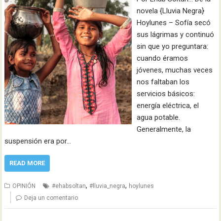
novela {Lluvia Negra}
Hoylunes – Sofía secó
sus lágrimas y continuó
sin que yo preguntara:
cuando éramos
jóvenes, muchas veces
nos faltaban los
servicios básicos:
energía eléctrica, el
agua potable.
Generalmente, la
suspensión era por…
READ MORE
,
,
OPINIÓN
#ehabsoltan
#lluvia_negra
hoylunes
Deja un comentario