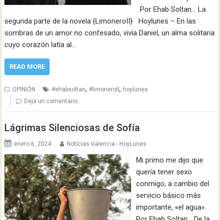
Por Ehab Soltan… La
segunda parte de la novela {LimoneroII} Hoylunes – En las
sombras de un amor no confesado, vivía Daniel, un alma solitaria
cuyo corazón latía al…
READ MORE
,
,
OPINIÓN
#ehabsoltan
#limoneroII
hoylunes
Deja un comentario
Lágrimas Silenciosas de Sofía
enero 6, 2024
Noticias Valencia - HoyLunes
Mi primo me dijo que
quería tener sexo
conmigo, a cambio del
servicio básico más
importante, «el agua».
Por Ehab Soltan… De la